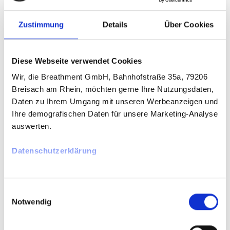
Zustimmung
Details
Über Cookies
Diese Webseite verwendet Cookies
Wir, die Breathment GmbH, Bahnhofstraße 35a, 79206
Revolutionizing respiratory care
Breisach am Rhein, möchten gerne Ihre Nutzungsdaten,
Daten zu Ihrem Umgang mit unseren Werbeanzeigen und
Want to ask us a question?
Ihre demografischen Daten für unsere Marketing-Analyse
Feel free to contact us and we will get back to you
auswerten.
shortly.
Datenschutzerklärung
Einwilligungsauswahl
COMPANY
Notwendig
About Us
Contact Us