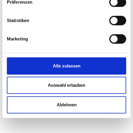
Präferenzen
SOLUTIONS
Breathment App
Statistiken
COPD
Asthma
Marketing
Lung Cancer
Online Services
Online Physiotherapy
Prevention Course
Alle zulassen
RESOURCES
Providers
Auswahl erlauben
Pricing
Blog
Ablehnen
FAQ